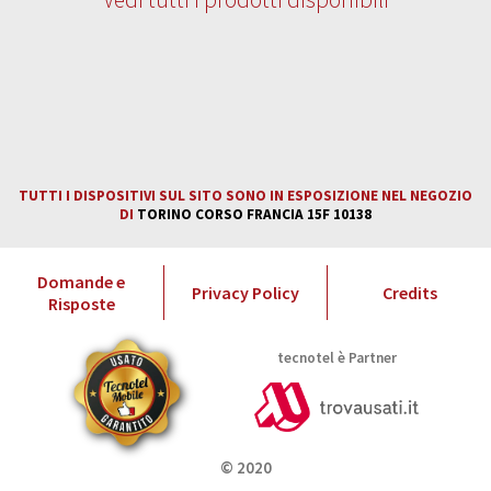
tecnotel è Partner
TUTTI I DISPOSITIVI SUL SITO
SONO IN ESPOSIZIONE NEL
NEGOZIO DI TORINO CORSO
FRANCIA 15F 10138
TUTTI I DISPOSITIVI SUL SITO SONO IN ESPOSIZIONE NEL NEGOZIO
DI
TORINO CORSO FRANCIA 15F 10138
Domande e
Privacy Policy
Credits
Risposte
tecnotel è Partner
© 2020