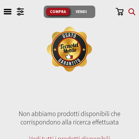
TUTTI I NOSTRI PRODOTTI
COMPRA
VENDI
SONO TESTATI E GARANTITI
COMPRA
VENDI
CERCA
IL NEGOZIO
Whatsapp
FACEBOOK
Messenger
Non abbiamo prodotti disponibili che
INSTAGRAM
Mail
corrispondono alla ricerca effettuata
Domande
CONTATTI
e Risposte
Vedi tutti i prodotti disponibili